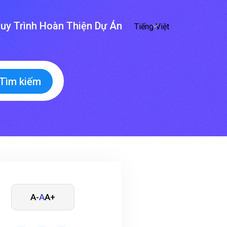
uy Trình Hoàn Thiện Dự Án
Tiếng Việt
Tìm kiếm
A-
A
A+