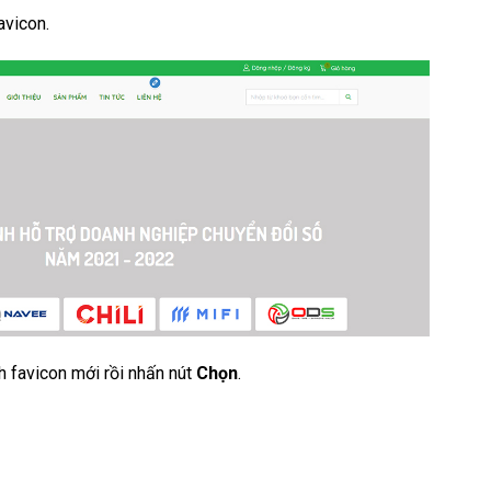
avicon.
h favicon mới rồi nhấn nút
Chọn
.