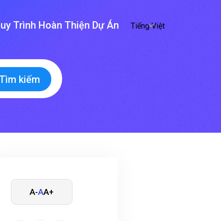
uy Trình Hoàn Thiện Dự Án
Tiếng Việt
Tìm kiếm
A-
A
A+