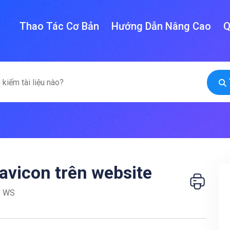
Thao Tác Cơ Bản
Hướng Dẫn Nâng Cao
Q
favicon trên website
o WS