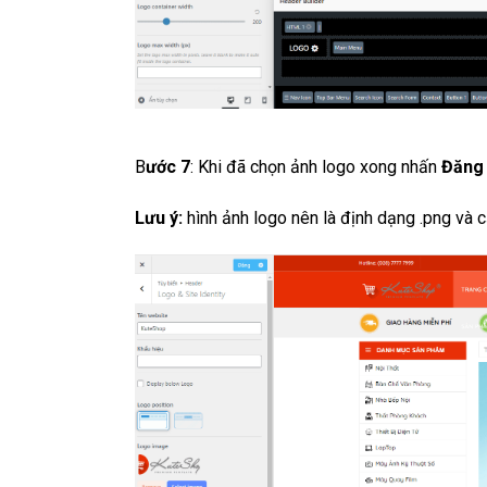
B
ước 7
: Khi đã chọn ảnh logo xong nhấn
Đăng 
Lưu ý:
hình ảnh logo nên là định dạng .png và c