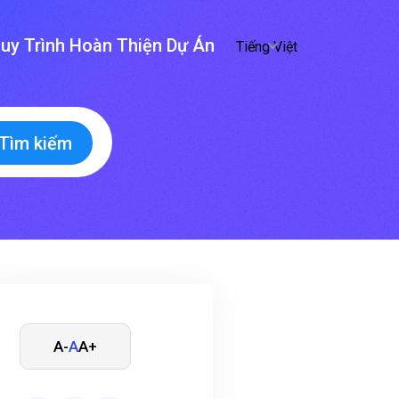
uy Trình Hoàn Thiện Dự Án
Tiếng Việt
Tìm kiếm
A-
A
A+