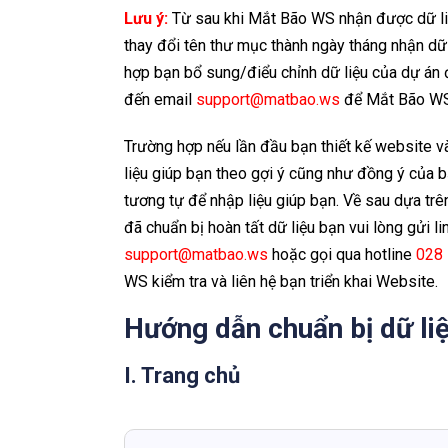
Lưu ý:
Từ sau khi Mắt Bão WS nhận được dữ liệ
thay đổi tên thư mục thành ngày tháng nhận dữ 
hợp bạn bổ sung/điểu chỉnh dữ liệu của dự án đ
đến email
support@matbao.ws
để Mắt Bão WS h
Trường hợp nếu lần đầu bạn thiết kế website v
liệu giúp bạn theo gợi ý cũng như đồng ý của 
tương tự để nhập liệu giúp bạn. Về sau dựa trên
đã chuẩn bị hoàn tất dữ liệu bạn vui lòng gửi li
support@matbao.ws
hoặc gọi qua hotline
028
WS kiểm tra và liên hệ bạn triển khai Website.
Hướng dẫn chuẩn bị dữ li
I. Trang chủ