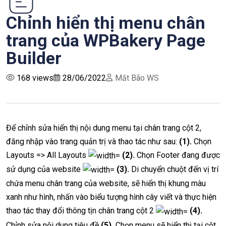
Chỉnh hiển thị menu chân
trang của WPBakery Page
Builder
168 views
28/06/2022
Mắt Bão WS
Để chỉnh sửa hiển thị nội dung menu tại chân trang cột 2,
đăng nhập vào trang quản trị và thao tác như sau:
(1).
Chọn
Layouts => All Layouts
(2).
Chọn Footer đang được
sử dụng của website
(3).
Di chuyển chuột đến vị trí
chứa menu chân trang của website, sẽ hiển thị khung màu
xanh như hình, nhấn vào biểu tượng hình cây viết và thực hiện
thao tác thay đổi thông tịn chân trang cột 2
(4).
Chỉnh sửa nội dung tiêu đề
(5).
Chọn menu sẽ hiển thị tại cột